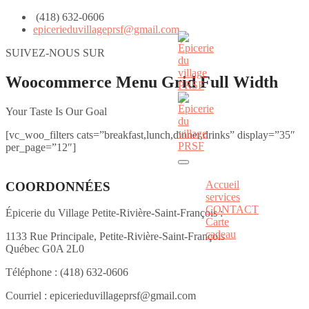
(418) 632-0606
epicerieduvillageprsf@gmail.com
SUIVEZ-NOUS SUR
Woocommerce Menu Grid Full Width
Your Taste Is Our Goal
[vc_woo_filters cats=”breakfast,lunch,dinner,drinks” display=”35″
per_page=”12″]
Accueil
COORDONNÉES
services
CONTACT
Épicerie du Village Petite-Rivière-Saint-François :
Carte
cadeau
1133 Rue Principale, Petite-Rivière-Saint-François
Québec G0A 2L0
Téléphone :
(418) 632-0606
Courriel :
epicerieduvillageprsf@gmail.com