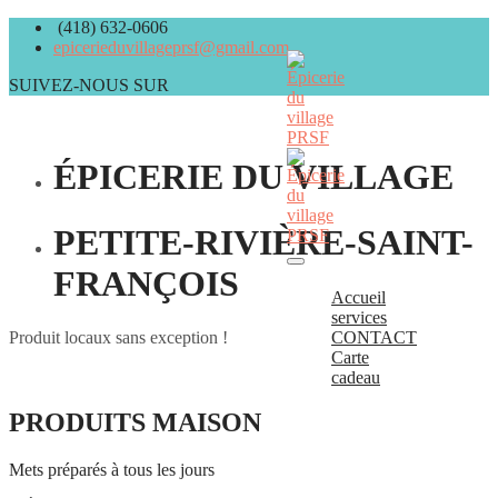
(418) 632-0606
epicerieduvillageprsf@gmail.com
SUIVEZ-NOUS SUR
ÉPICERIE DU VILLAGE
PETITE-RIVIÈRE-SAINT-
FRANÇOIS
Accueil
services
CONTACT
Produit locaux sans exception !
Carte
cadeau
PRODUITS MAISON
Mets préparés à tous les jours