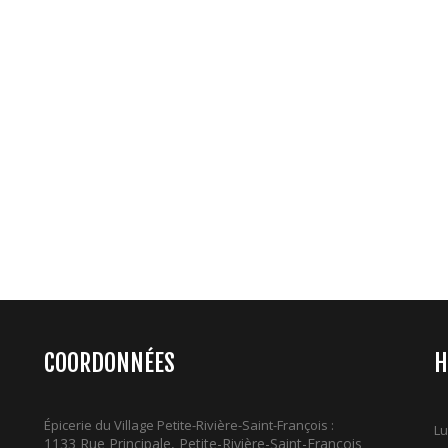
COORDONNÉES
H
Épicerie du Village Petite-Rivière-Saint-François :
Lu
1133 Rue Principale, Petite-Rivière-Saint-François