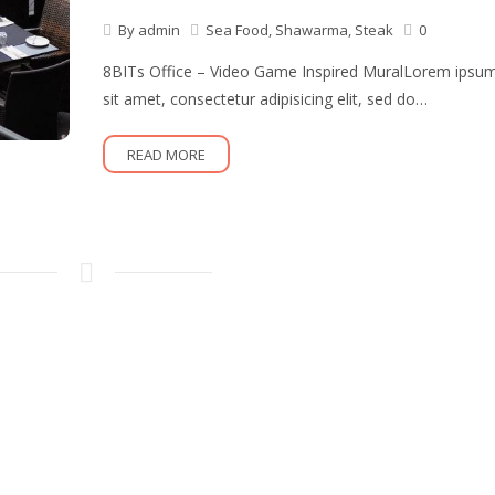
By
admin
Sea Food
,
Shawarma
,
Steak
0
8BITs Office – Video Game Inspired MuralLorem ipsum
sit amet, consectetur adipisicing elit, sed do…
READ MORE