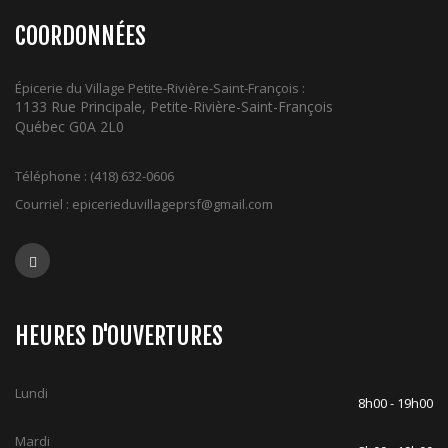
COORDONNÉES
Épicerie du Village Petite-Rivière-Saint-François :
1133 Rue Principale, Petite-Rivière-Saint-François
Québec G0A 2L0
Téléphone :
(418) 632-0606
Courriel :
epicerieduvillageprsf@gmail.com
HEURES D'OUVERTURES
Lundi
8h00 - 19h00
Mardi