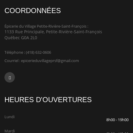
COORDONNÉES
Épicerie du Village Petite-Rivière-Saint-François :
1133 Rue Principale, Petite-Rivière-Saint-François
Québec G0A 2L0
Téléphone :
(418) 632-0606
Courriel :
epicerieduvillageprsf@gmail.com
HEURES D'OUVERTURES
Lundi
8h00 - 19h00
Mardi