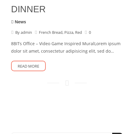
DINNER
News
By
admin
French Bread
,
Pizza
,
Red
0
8BITs Office – Video Game Inspired MuralLorem ipsum
dolor sit amet, consectetur adipisicing elit, sed do…
READ MORE